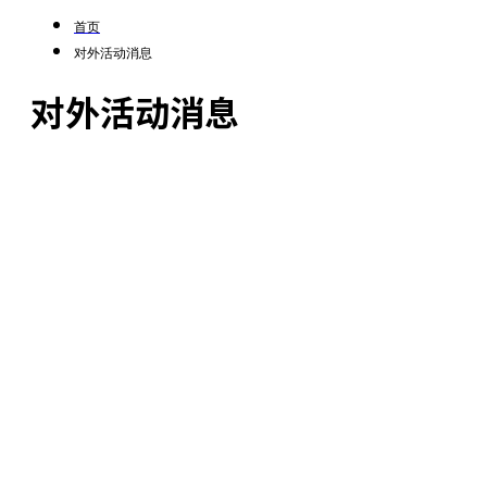
首页
对外活动消息
对外活动消息
ST 永稳进行的展会、博览会、研讨会以及企业
内部各种活动的相关信息的提供.