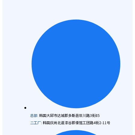
总部:
韩国大邱市达城郡多斯邑世川路3街85
二工厂:
韩国庆尚北道漆谷郡倭馆工团路4街2-11号